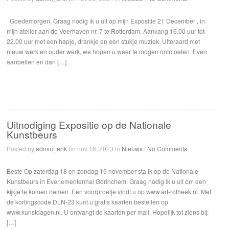
Goedemorgen, Graag nodig ik u uit op mijn Expositie 21 December , in
mijn atelier aan de Veerhaven nr. 7 te Rotterdam. Aanvang 16.00 uur tot
22.00 uur met een hapje, drankje en een stukje muziek. Uiteraard met
nieuw werk en ouder werk, we hopen u weer te mogen ontmoeten. Even
aanbellen en dan […]
Uitnodiging Expositie op de Nationale
Kunstbeurs
Posted by
admin_erik
on nov 16, 2023 in
Nieuws
|
No Comments
Beste Op zaterdag 18 en zondag 19 november sta ik op de Nationale
Kunstbeurs in Evenementenhal Gorinchem. Graag nodig ik u uit om een
kijkje te komen nemen. Een voorproefje vindt u op www.art-rotheek.nl. Met
de kortingscode DLN-23 kunt u gratis kaarten bestellen op
www.kunstdagen.nl. U ontvangt de kaarten per mail. Hopelijk tot ziens bij:
[…]