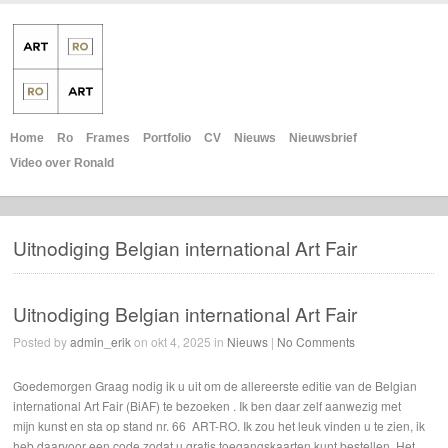
Home
Ro
Frames
Portfolio
CV
Nieuws
Nieuwsbrief
Video over Ronald
Uitnodiging Belgian international Art Fair
Uitnodiging Belgian international Art Fair
Posted by
admin_erik
on okt 4, 2025 in
Nieuws
|
No Comments
Goedemorgen Graag nodig ik u uit om de allereerste editie van de Belgian
international Art Fair (BiAF) te bezoeken . Ik ben daar zelf aanwezig met
mijn kunst en sta op stand nr. 66 ART-RO. Ik zou het leuk vinden u te zien, ik
heb daarvoor een code zodat u gratis toegangskaarten kunt bestellen. Het