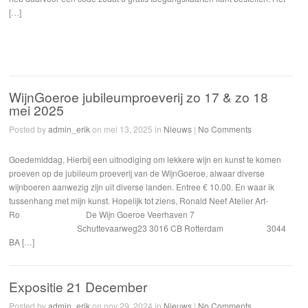
[…]
WijnGoeroe jubileumproeverij zo 17 & zo 18
mei 2025
Posted by
admin_erik
on mei 13, 2025 in
Nieuws
|
No Comments
Goedemiddag, Hierbij een uitnodiging om lekkere wijn en kunst te komen
proeven op de jubileum proeverij van de WijnGoeroe, alwaar diverse
wijnboeren aanwezig zijn uit diverse landen. Entree € 10.00. En waar ik
tussenhang met mijn kunst. Hopelijk tot ziens, Ronald Neef Atelier Art-
Ro De Wijn Goeroe Veerhaven 7
Schuttevaarweg23 3016 CB Rotterdam 3044
BA […]
Expositie 21 December
Posted by
admin_erik
on nov 29, 2024 in
Nieuws
|
No Comments