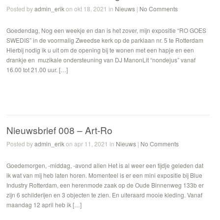
Posted by
admin_erik
on okt 18, 2021 in
Nieuws
|
No Comments
Goedendag, Nog een weekje en dan is het zover, mijn expositie “RO GOES
SWEDIS” in de voormalig Zweedse kerk op de parklaan nr. 5 te Rotterdam
Hierbij nodig ik u uit om de opening bij te wonen met een hapje en een
drankje en muzikale ondersteuning van DJ ManonLit “nondejus” vanaf
16.00 tot 21.00 uur. […]
Nieuwsbrief 008 – Art-Ro
Posted by
admin_erik
on apr 11, 2021 in
Nieuws
|
No Comments
Goedemorgen, -middag, -avond allen Het is al weer een tijdje geleden dat
ik wat van mij heb laten horen. Momenteel is er een mini expositie bij Blue
Industry Rotterdam, een herenmode zaak op de Oude Binnenweg 133b er
zijn 6 schilderijen en 3 objecten te zien. En uiteraard mooie kleding. Vanaf
maandag 12 april heb ik […]